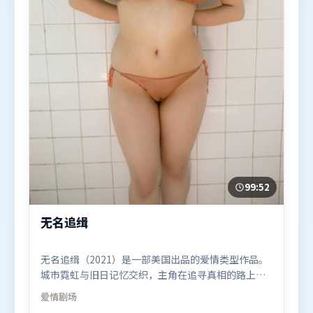
99:52
无名追缉
无名追缉（2021）是一部美国出品的爱情类型作品。
城市霓虹与旧日记忆交织，主角在追寻真相的路上不
断付出代价。类型元素被重新组合，既致敬经典也尝
爱情
剧场
试突破套路。由阿彼尔邦执导，张译、周迅、马东