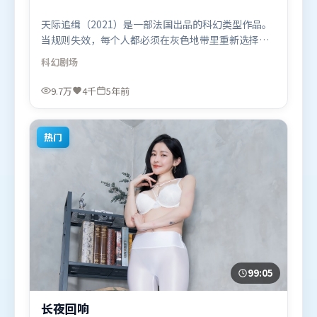
天际追缉（2021）是一部法国出品的科幻类型作品。
当规则失效，每个人都必须在灰色地带里重新选择立
场与底线。人物关系网复杂却不凌乱，每场对手戏都
科幻
剧场
推动信息增量。由徐克执导，章子怡、黄政民、廖
凡，刘亦菲、马东锡等联袂出演。影片于2021年7月6
9.7万
4千
5年前
日（法国）在部分地区首映上线，适合喜欢科幻题材
的观众观看。
热门
99:05
长夜回响