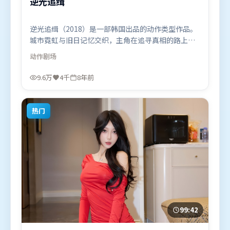
逆光追缉
逆光追缉（2018）是一部韩国出品的动作类型作品。
城市霓虹与旧日记忆交织，主角在追寻真相的路上不
断付出代价。叙事线索多线并进，最终在关键节点收
动作
剧场
束。由史蒂文·斯皮尔伯格执导，杨幂、段奕宏、马
东锡，杨紫等联袂出演。影片于2018年5月4日（韩
9.6万
4千
8年前
国）在部分地区首映上线，适合喜欢动作题材的观众
观看。
热门
99:42