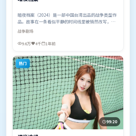
暗夜档案（2024）是一部中国台湾出品的战争类型作
品。故事在一条看似平静的时间线里被悄然改写，人
物被迫直面过去与现在的撕裂。群像刻画各有弧光，
战争
剧场
配角亦承担叙事推进功能。由宁浩执导，弗洛伦丝·
皮尤、梁朝伟、提莫西·查拉米，汤唯、白宇、黄渤
9.6万
4千
1年前
等联袂出演。影片于2024年9月26日（中国台湾）在
部分地区首映上线，适合喜欢战争题材的观众观看。
热门
99:20