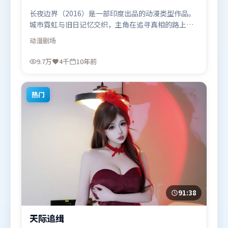
长夜边界（2016）是一部印度出品的动漫类型作品。
城市霓虹与旧日记忆交织，主角在追寻真相的路上不
断付出代价。摄影与美术共同营造出强烈地域气质，
动漫
剧场
增强沉浸感。由贾樟柯执导，段奕宏、汤唯、河正
宇，全智贤、汤姆·哈迪等联袂出演。影片于2016年
9.7万
4千
10年前
7月16日（印度）在部分地区首映上线，适合喜欢动漫
题材的观众观看。
热门
91:38
天际追缉