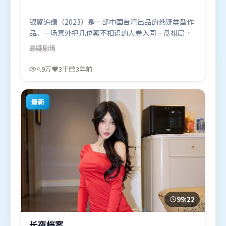
银翼追缉（2023）是一部中国台湾出品的悬疑类型作
品。一场意外把几位素不相识的人卷入同一盘棋局，
信任与背叛交替上演。类型元素被重新组合，既致敬
悬疑
剧场
经典也尝试突破套路。由李安执导，朱一龙、汤唯、
木村拓哉，弗洛伦丝·皮尤、阿米尔·汗等联袂出
4.9万
3千
3年前
演。影片于2023年6月2日（中国台湾）在部分地区首
映上线，适合喜欢悬疑题材的观众观看。
最新
99:22
长夜档案