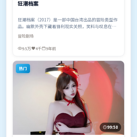
狂潮档案
狂潮档案（2017）是一部中国台湾出品的冒险类型作
品。幽默外壳下藏着锋利现实关照，笑料与叹息在同
一场景里并存。高潮段落信息密度高，情绪释放与主
冒险
剧场
题回扣同时完成。由郭帆执导，古天乐、汤姆·哈
迪、张译，奥卡菲娜、马东锡等联袂出演。影片于
9.5万
4千
9年前
2017年3月23日（中国台湾）在部分地区首映上线，
适合喜欢冒险题材的观众观看。
热门
99:58