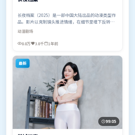
长夜档案（2025）是一部中国大陆出品的动漫类型作
品。影片以克制镜头推进情绪，在细节里埋下反转，
直至最后一刻才揭开谜底。人物关系网复杂却不凌
动漫
剧场
乱，每场对手戏都推动信息增量。由吕克·贝松执
导，李政宰、孙艺珍、梁朝伟，周冬雨、吴京、雷佳
8.8万
3.8千
1年前
音等联袂出演。影片于2025年3月9日（中国大陆）在
部分地区首映上线，适合喜欢动漫题材的观众观看。
最新
99:05