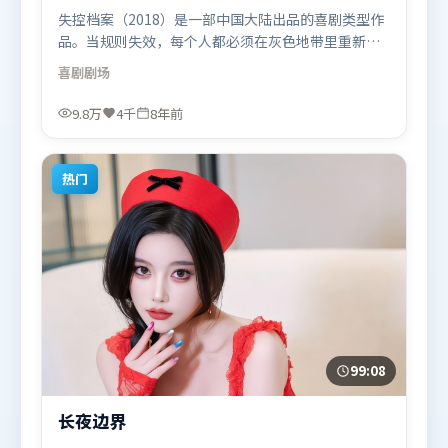
失控档案（2018）是一部中国大陆出品的喜剧类型作
品。当规则失效，每个人都必须在灰色地带里重新选
择立场与底线。高潮段落信息密度高，情绪释放与主
喜剧
剧场
题回扣同时完成。由郭帆执导，赵丽颖、刘德华、廖
凡，奥卡菲娜等联袂出演。影片于2018年3月8日（中
9.8万
4千
8年前
国大陆）在部分地区首映上线，适合喜欢喜剧题材的
观众观看。
热门
99:08
长夜边界