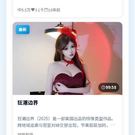
乱，每场对手戏都推动信息增量。由宁浩执导，汤姆
·哈迪、杨紫、赵丽颖，堺雅人、黄政民、段奕宏等
5.5万
3.1千
10年前
联袂出演。影片于2016年5月4日（中国大陆）在部分
地区首映上线，适合喜欢爱情题材的观众观看。
最新
99:58
狂潮边界
狂潮边界（2025）是一部英国出品的惊悚类型作品。
跨地域追索与密室对峙交替出现，节奏层层加码，张
力持续上扬。动作场面设计讲究空间与节奏，文戏部
惊悚
剧场