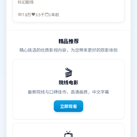
科幻
剧场
场对手戏都推动信息增量。由张艺谋执导，托尼·
贾、赵丽颖、周迅，朱一龙、刘亦菲等联袂出演。影
7.8万
3.5千
1年前
片于2024年9月13日（中国香港）在部分地区首映上
线，适合喜欢科幻题材的观众观看。
精品推荐
精心挑选的优质影视内容，为您带来更好的观影体验
🎬
院线电影
最新院线与口碑佳作，高清画质，中文字幕
立即观看
📺