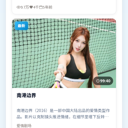
凡，刘亦菲、马东锡等联袂出演。影片于2021年7月6
9.7万
4千
5年前
日（法国）在部分地区首映上线，适合喜欢科幻题材
的观众观看。
最新
99:40
南港边界
南港边界（2016）是一部中国大陆出品的爱情类型作
品。影片以克制镜头推进情绪，在细节里埋下反转，
直至最后一刻才揭开谜底。人物关系网复杂却不凌
爱情
剧场