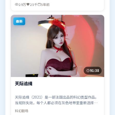
锡，汤姆·哈迪、廖凡、托尼·贾等联袂出演。影片
2.9万
2.5千
5年前
于2021年5月23日（美国）在部分地区首映上线，适
合喜欢爱情题材的观众观看。
最新
91:38
天际追缉
天际追缉（2021）是一部法国出品的科幻类型作品。
当规则失效，每个人都必须在灰色地带里重新选择立
场与底线。人物关系网复杂却不凌乱，每场对手戏都
科幻
剧场
推动信息增量。由徐克执导，章子怡、黄政民、廖