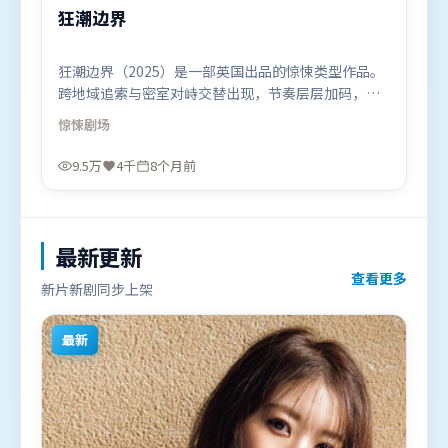
狂潮边界
狂潮边界（2025）是一部英国出品的惊悚类型作品。
跨地域追索与密室对峙交替出现，节奏层层加码，张
力持续上扬。动作场面设计讲究空间与节奏，文戏部
惊悚
剧场
分同样扎实耐嚼。由吕克·贝松执导，阿米尔·汗、
基里安·墨菲、吴京，汤唯、河正宇等联袂出演。影
9.5万
4千
8个月前
片于2025年12月17日（英国）在部分地区首映上线，
适合喜欢惊悚题材的观众观看。
最新更新
查看更多
新片新剧同步上架
最新