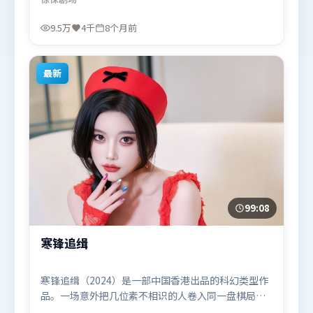
分同样扎实耐嚼。由吕克·贝松执导，阿米尔·汗、
基里安·墨菲、吴京，汤唯、河正宇等联袂出演。影
9.5万
4千
8个月前
片于2025年12月17日（英国）在部分地区首映上线，
适合喜欢惊悚题材的观众观看。
最新
99:08
寒锋追缉
寒锋追缉（2024）是一部中国香港出品的科幻类型作
品。一场意外把几位素不相识的人卷入同一盘棋局，
信任与背叛交替上演。人物关系网复杂却不凌乱，每