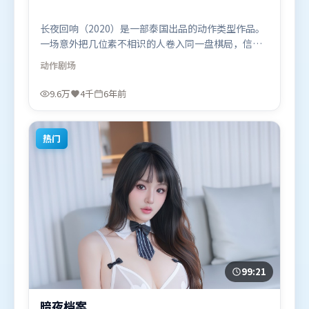
长夜回响（2020）是一部泰国出品的动作类型作品。
一场意外把几位素不相识的人卷入同一盘棋局，信任
与背叛交替上演。摄影与美术共同营造出强烈地域气
动作
剧场
质，增强沉浸感。由王家卫执导，杨紫、张译、朱一
龙，宋康昊、杨幂、黄渤等联袂出演。影片于2020年
9.6万
4千
6年前
1月15日（泰国）在部分地区首映上线，适合喜欢动作
题材的观众观看。
热门
99:21
暗夜档案