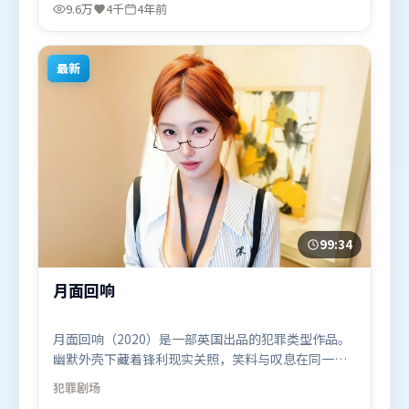
龙，艾米莉·布朗特等联袂出演。影片于2022年3月
9.6万
4千
4年前
23日（法国）在部分地区首映上线，适合喜欢爱情题
材的观众观看。
最新
99:34
月面回响
月面回响（2020）是一部英国出品的犯罪类型作品。
幽默外壳下藏着锋利现实关照，笑料与叹息在同一场
景里并存。叙事线索多线并进，最终在关键节点收
犯罪
剧场
束。由娄烨执导，全智贤、易烊千玺、木村拓哉，张