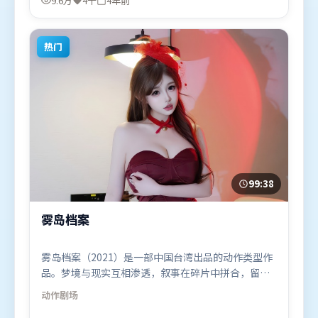
9.6万
4千
4年前
23日（法国）在部分地区首映上线，适合喜欢爱情题
材的观众观看。
热门
99:38
雾岛档案
雾岛档案（2021）是一部中国台湾出品的动作类型作
品。梦境与现实互相渗透，叙事在碎片中拼合，留给
观众回味空间。视听风格统一而富有实验感，配乐与
动作
剧场
画面情绪贴合。由丹尼斯·维伦纽瓦执导，汤唯、基