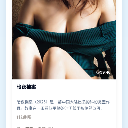
99:46
暗夜档案
暗夜档案（2025）是一部中国大陆出品的科幻类型作
品。故事在一条看似平静的时间线里被悄然改写，人
物被迫直面过去与现在的撕裂。高潮段落信息密度
科幻
剧场
高，情绪释放与主题回扣同时完成。由郭帆执导，长
泽雅美、张家辉、周冬雨，赵丽颖、廖凡、奥卡菲娜