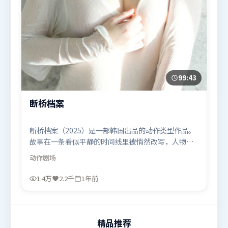
99:43
断桥档案
断桥档案（2025）是一部韩国出品的动作类型作品。
故事在一条看似平静的时间线里被悄然改写，人物被
迫直面过去与现在的撕裂。摄影与美术共同营造出强
动作
剧场
烈地域气质，增强沉浸感。由乌尔善执导，黄政民、
苍井优、汤姆·哈迪，章子怡、杨紫等联袂出演。影
1.4万
2.2千
1年前
片于2025年7月1日（韩国）在部分地区首映上线，适
合喜欢动作题材的观众观看。
精品推荐