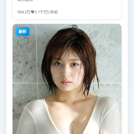
绪释放与主题回扣同时完成。由李安执导，周迅、张
家辉、张译，苍井优等联袂出演。影片于2025年3月7
8.3万
3.7千
1年前
日（泰国）在部分地区首映上线，适合喜欢动作题材
的观众观看。
最新