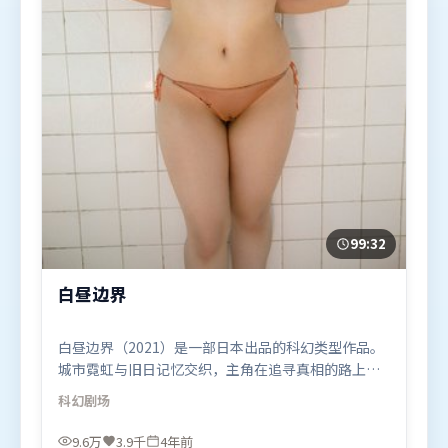
99:32
白昼边界
白昼边界（2021）是一部日本出品的科幻类型作品。
城市霓虹与旧日记忆交织，主角在追寻真相的路上不
断付出代价。视听风格统一而富有实验感，配乐与画
科幻
剧场
面情绪贴合。由是枝裕和执导，刘德华、段奕宏、孙
艺珍，章子怡等联袂出演。影片于2021年10月27日
9.6万
3.9千
4年前