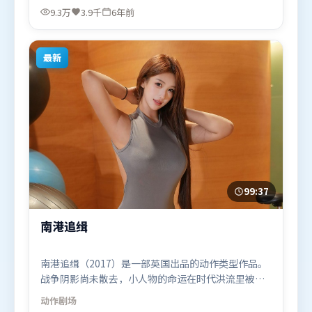
家辉等联袂出演。影片于2020年1月9日（英国）在部
9.3万
3.9千
6年前
分地区首映上线，适合喜欢犯罪题材的观众观看。
最新
99:37
南港追缉
南港追缉（2017）是一部英国出品的动作类型作品。
战争阴影尚未散去，小人物的命运在时代洪流里被轻
轻托起又放下。高潮段落信息密度高，情绪释放与主
动作
剧场
题回扣同时完成。由朴赞郁执导，杨紫、李政宰、王