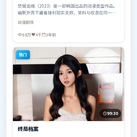
焚城追缉（2023）是一部韩国出品的动漫类型作品。
幽默外壳下藏着锋利现实关照，笑料与叹息在同一场
景里并存。摄影与美术共同营造出强烈地域气质，增
动漫
剧场
强沉浸感。由文牧野执导，朱一龙、张译、汤唯，艾
米莉·布朗特、刘德华、秦海璐等联袂出演。影片于
9.8万
4千
3年前
2023年3月28日（韩国）在部分地区首映上线，适合
喜欢动漫题材的观众观看。
热门
99:30
终局档案