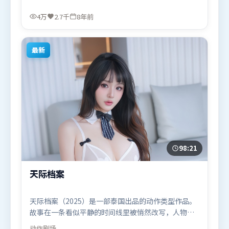
面情绪贴合。由阿彼尔邦执导，赵丽颖、廖凡、黄
渤，长泽雅美等联袂出演。影片于2017年9月26日
4万
2.7千
8年前
（日本）在部分地区首映上线，适合喜欢战争题材的
观众观看。
最新
98:21
天际档案
天际档案（2025）是一部泰国出品的动作类型作品。
故事在一条看似平静的时间线里被悄然改写，人物被
迫直面过去与现在的撕裂。高潮段落信息密度高，情
动作
剧场