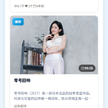
景春，孙艺珍等联袂出演。影片于2017年7月25日
6.7千
2千
9年前
（英国）在部分地区首映上线，适合喜欢动作题材的
观众观看。
最新
99:05
零号回响
零号回响（2017）是一部日本出品的战争类型作品。
科技与伦理的边界被一再试探，观众将随主角一起经
历道德震荡。视听风格统一而富有实验感，配乐与画
战争
剧场