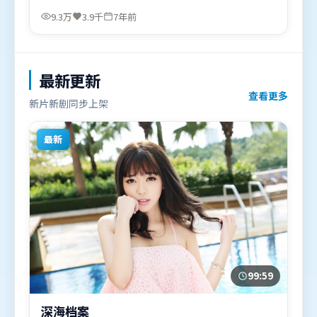
长泽雅美、张家辉，咏梅等联袂出演。影片于2019年
9.3万
3.9千
7年前
6月28日（日本）在部分地区首映上线，适合喜欢动作
题材的观众观看。
最新更新
查看更多
新片新剧同步上架
最新
99:59
深海档案