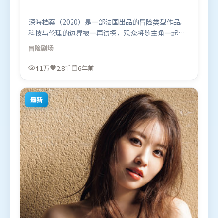
深海档案（2020）是一部法国出品的冒险类型作品。
科技与伦理的边界被一再试探，观众将随主角一起经
历道德震荡。高潮段落信息密度高，情绪释放与主题
冒险
剧场
回扣同时完成。由丹尼斯·维伦纽瓦执导，孙艺珍、
沈腾、章子怡，刘亦菲、易烊千玺等联袂出演。影片
4.1万
2.8千
6年前
于2020年5月17日（法国）在部分地区首映上线，适
合喜欢冒险题材的观众观看。
最新