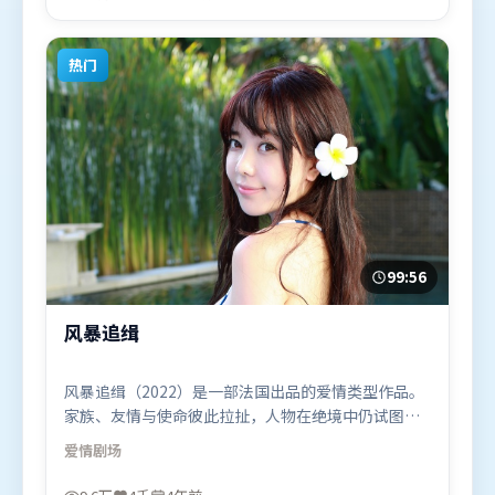
（日本）在部分地区首映上线，适合喜欢科幻题材的
观众观看。
热门
99:56
风暴追缉
风暴追缉（2022）是一部法国出品的爱情类型作品。
家族、友情与使命彼此拉扯，人物在绝境中仍试图守
住心中微光。叙事线索多线并进，最终在关键节点收
爱情
剧场
束。由让-皮埃尔·热内执导，刘亦菲、孙艺珍、朱一
龙，艾米莉·布朗特等联袂出演。影片于2022年3月