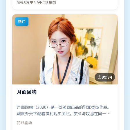
里安·墨菲、周冬雨，谭卓等联袂出演。影片于2021
9.5万
3.9千
5年前
年2月3日（中国台湾）在部分地区首映上线，适合喜
欢动作题材的观众观看。
热门
99:34
月面回响
月面回响（2020）是一部英国出品的犯罪类型作品。
幽默外壳下藏着锋利现实关照，笑料与叹息在同一场
景里并存。叙事线索多线并进，最终在关键节点收
犯罪
剧场
束。由娄烨执导，全智贤、易烊千玺、木村拓哉，张