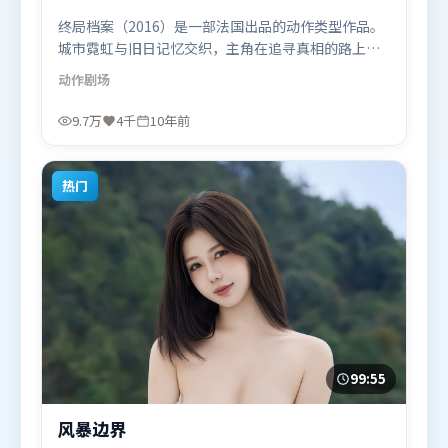
终局档案（2016）是一部法国出品的动作类型作品。
城市霓虹与旧日记忆交织，主角在追寻真相的路上不
断付出代价。视听风格统一而富有实验感，配乐与画
动作
剧场
面情绪贴合。由让-皮埃尔·热内执导，汤唯、白宇、
长泽雅美，章子怡、木村拓哉、黄渤等联袂出演。影
9.7万
4千
10年前
片于2016年6月8日（法国）在部分地区首映上线，适
合喜欢动作题材的观众观看。
热门
99:55
风暴边界