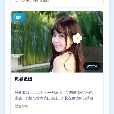
1.4万
2.2千
1年前
等联袂出演。影片于2025年6月7日（中国大陆）在部
分地区首映上线，适合喜欢科幻题材的观众观看。
最新
99:56
风暴追缉
风暴追缉（2022）是一部法国出品的爱情类型作品。
家族、友情与使命彼此拉扯，人物在绝境中仍试图守
住心中微光。叙事线索多线并进，最终在关键节点收
爱情
剧场
束。由让-皮埃尔·热内执导，刘亦菲、孙艺珍、朱一