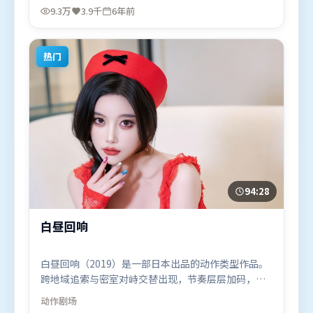
家辉等联袂出演。影片于2020年1月9日（英国）在部
9.3万
3.9千
6年前
分地区首映上线，适合喜欢犯罪题材的观众观看。
热门
94:28
白昼回响
白昼回响（2019）是一部日本出品的动作类型作品。
跨地域追索与密室对峙交替出现，节奏层层加码，张
力持续上扬。动作场面设计讲究空间与节奏，文戏部
动作
剧场
分同样扎实耐嚼。由是枝裕和执导，基里安·墨菲、