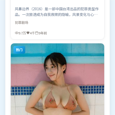
风暴边界（2016）是一部中国台湾出品的犯罪类型作
品。一次旅途成为自我救赎的隐喻，风景变化与心境
转折彼此呼应。视听风格统一而富有实验感，配乐与
犯罪
剧场
画面情绪贴合。由张艺谋执导，胡歌、雷佳音、木村
拓哉，易烊千玺、朱一龙、汤姆·哈迪等联袂出演。
9.7万
4千
9年前
影片于2016年12月8日（中国台湾）在部分地区首映
上线，适合喜欢犯罪题材的观众观看。
热门